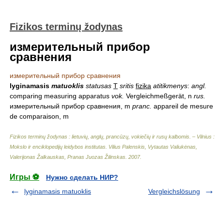
Fizikos terminų žodynas
измерительный прибор
сравнения
измерительный прибор сравнения
lyginamasis
matuoklis
statusas
T
sritis
fizika
atitikmenys
:
angl.
comparing measuring apparatus
vok.
Vergleichmeßgerät, n
rus.
измерительный прибор сравнения, m
pranc.
appareil de mesure
de comparaison, m
Fizikos terminų žodynas : lietuvių, anglų, prancūzų, vokiečių ir rusų kalbomis. – Vilnius :
Mokslo ir enciklopedijų leidybos institutas
.
Vilius Palenskis, Vytautas Valiukėnas,
Valerijonas Žalkauskas, Pranas Juozas Žilinskas
.
2007
.
Игры ⚽
Нужно сделать НИР?
lyginamasis matuoklis
Vergleichslösung