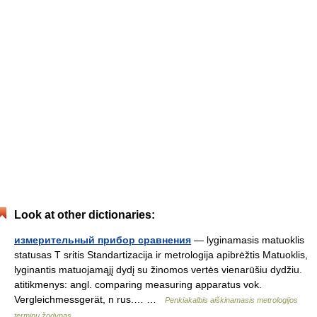
Look at other dictionaries:
измерительный прибор сравнения
— lyginamasis matuoklis
statusas T sritis Standartizacija ir metrologija apibrėžtis Matuoklis,
lyginantis matuojamąjį dydį su žinomos vertės vienarūšiu dydžiu.
atitikmenys: angl. comparing measuring apparatus vok.
Vergleichmessgerät, n rus.… …
Penkiakalbis aiškinamasis metrologijos
terminų žodynas